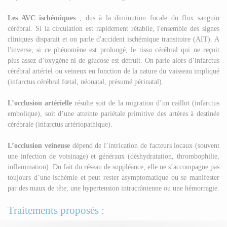
Les AVC ischémiques
, dus à la diminution focale du flux sanguin
cérébral. Si la circulation est rapidement rétablie, l'ensemble des signes
cliniques disparait et on parle d'accident ischémique transitoire (AIT). A
l'inverse, si ce phénomène est prolongé, le tissu cérébral qui ne reçoit
plus assez d’oxygène ni de glucose est détruit. On parle alors d’infarctus
cérébral artériel ou veineux en fonction de la nature du vaisseau impliqué
(infarctus cérébral fœtal, néonatal, présumé périnatal).
L’occlusion artérielle
résulte soit de la migration d’un caillot (infarctus
embolique), soit d’une atteinte pariétale primitive des artères à destinée
cérébrale (infarctus artériopathique).
L’occlusion veineuse
dépend de l’intrication de facteurs locaux (souvent
une infection de voisinage) et généraux (déshydratation, thrombophilie,
inflammation). Du fait du réseau de suppléance, elle ne s’accompagne pas
toujours d’une ischémie et peut rester asymptomatique ou se manifester
par des maux de tête, une hypertension intracrânienne ou une hémorragie.
Traitements proposés :