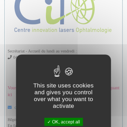
Secrétariat - Accueil du lundi au vendredi :
04 77 82 94 31
This site uses cookies
Vous pouvez demander un rendez-vous en ligne en cliquant
and gives you control
ici
over what you want to
activate
cilo@chu-st-etienne.fr
Hôpital Nord - Bâtiment B - Niveau 0
OK, accept all
En face de la consultation d'ophtalmologie