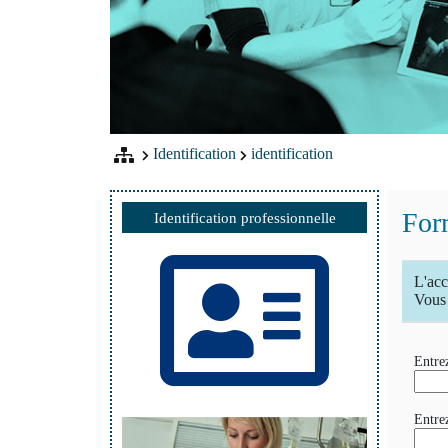
Identification
identification
Form
Identification professionnelle
L'acc
Vous 
Entrez
Entre