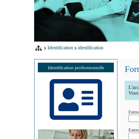
Identification
identification
Form
Identification professionnelle
L'acc
Vous 
Entrez
Entre