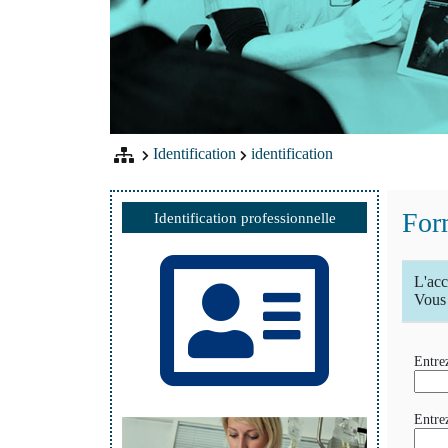
Identification
identification
Form
Identification professionnelle
L'acc
Vous 
Entrez
Entre