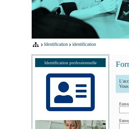
Identification
identification
Form
Identification professionnelle
L'acc
Vous 
Entrez
Entre