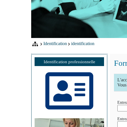
Identification
identification
Form
Identification professionnelle
L'acc
Vous 
Entrez
Entre