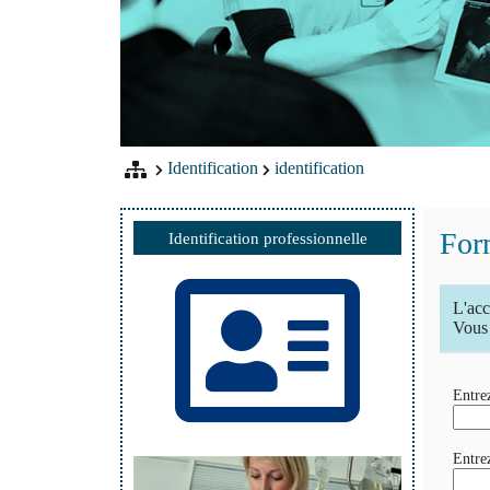
Identification
identification
Form
Identification professionnelle
L'acc
Vous 
Entrez
Entre