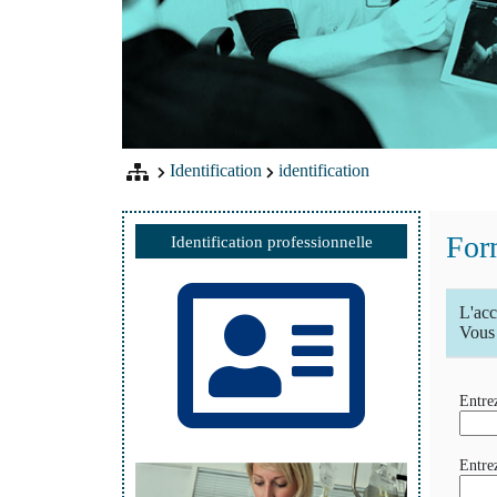
Identification
identification
Form
Identification professionnelle
L'acc
Vous 
Entrez
Entre