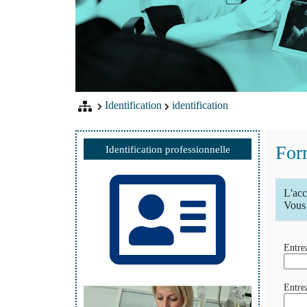
Identification
identification
Form
Identification professionnelle
L'acc
Vous 
Entrez
Entre