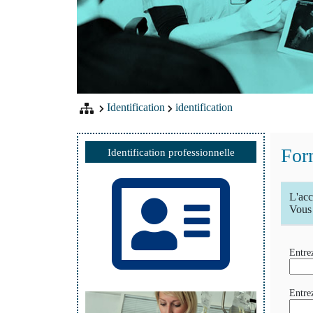
Identification
identification
Form
Identification professionnelle
L'acc
Vous 
Entrez
Entre