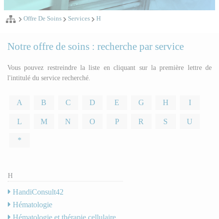
Offre De Soins
Services
H
Notre offre de soins : recherche par service
Vous pouvez restreindre la liste en cliquant sur la première lettre de
l'intitulé du service recherché.
A
B
C
D
E
G
H
I
L
M
N
O
P
R
S
U
*
H
HandiConsult42
Hématologie
Hématologie et thérapie cellulaire