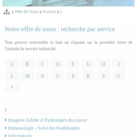
Offre De Soins
Services
I
Notre offre de soins : recherche par service
Vous pouvez restreindre la liste en cliquant sur la première lettre de
l'intitulé du service recherché.
A
B
C
D
E
G
H
I
L
M
N
O
P
R
S
U
*
I
Imagerie Adulte et Pathologies du cancer
Immunologie - Suivi des biothérapies
Infectiologie