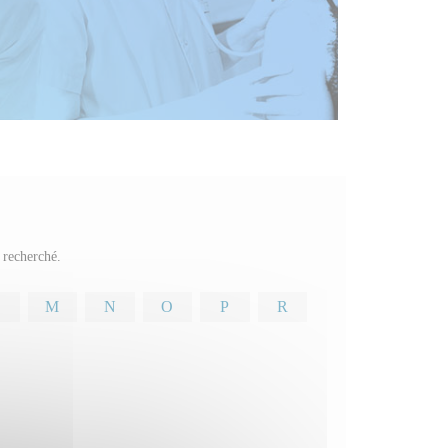
e recherché.
M
N
O
P
R