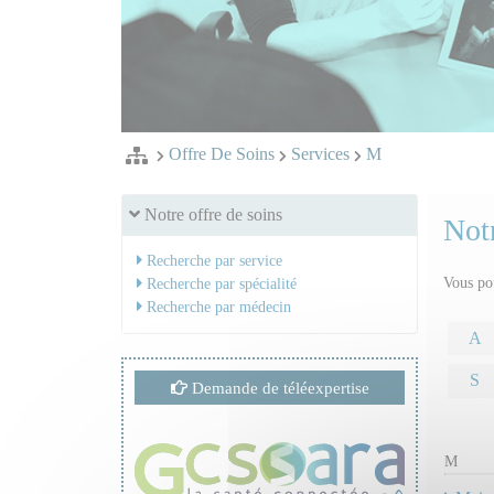
Offre De Soins
Services
M
Notre offre de soins
Notr
Recherche par service
Vous pou
Recherche par spécialité
Recherche par médecin
A
S
Demande de téléexpertise
M