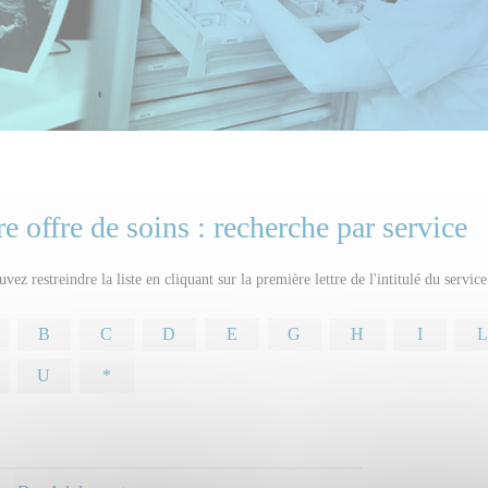
e offre de soins : recherche par service
vez restreindre la liste en cliquant sur la première lettre de l'intitulé du servic
B
C
D
E
G
H
I
L
U
*