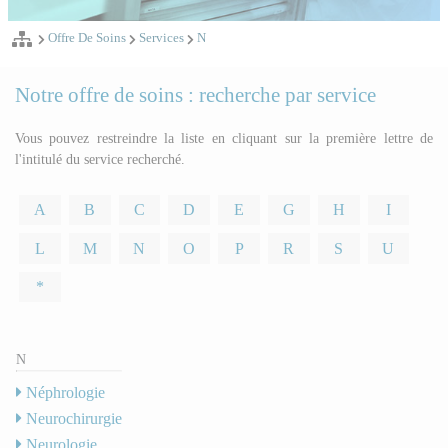
Offre De Soins
Services
N
Notre offre de soins : recherche par service
Vous pouvez restreindre la liste en cliquant sur la première lettre de
l'intitulé du service recherché.
A
B
C
D
E
G
H
I
L
M
N
O
P
R
S
U
*
N
Néphrologie
Neurochirurgie
Neurologie