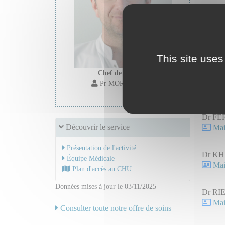
Anest
Secr
Secr
This site uses
Chef de service :
Dr BA
Pr MOREL Jerome
Mail
Dr FE
Découvrir le service
Mail
Présentation de l'activité
Dr KH
Équipe Médicale
Mail
Plan d'accès au CHU
Données mises à jour le 03/11/2025
Dr RIE
Mail
Consulter toute notre offre de soins