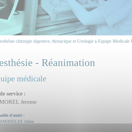
sthésie chirurgie digestive, thoracique et Urologie
Equipe Medicale 
esthésie - Réanimation
quipe médicale
de service :
 MOREL Jerome
able d'unité :
ANOISELEE Julien