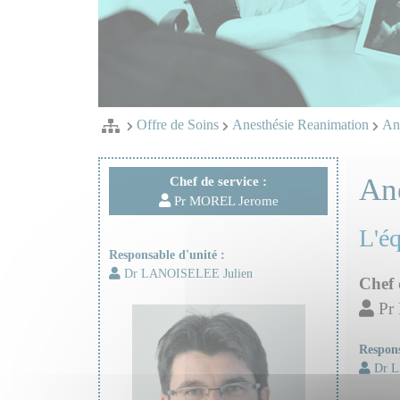
Offre de Soins
Anesthésie Reanimation
Ane
An
Chef de service :
Pr MOREL Jerome
L'é
Responsable d'unité :
Dr LANOISELEE Julien
Chef 
Pr
Respons
Dr L