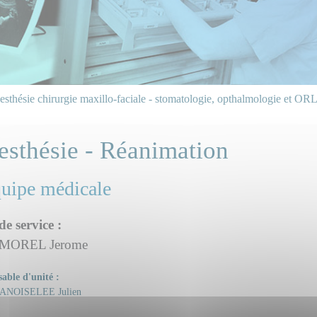
sthésie chirurgie maxillo-faciale - stomatologie, opthalmologie et OR
esthésie - Réanimation
quipe médicale
de service :
 MOREL Jerome
able d'unité :
ANOISELEE Julien