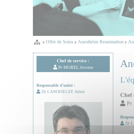
Offre de Soins
Anesthésie Reanimation
Ane
An
Chef de service :
Pr MOREL Jerome
L'é
Responsable d'unité :
Dr LANOISELEE Julien
Chef 
Pr
Respons
Dr L