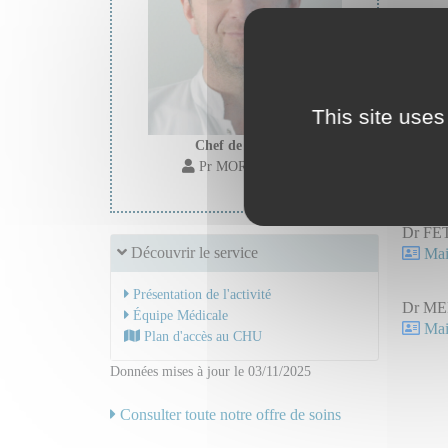
Anest
Secr
Secr
This site uses
Chef de service :
Dr AW
Pr MOREL Jerome
Mail
Dr FE
Découvrir le service
Mail
Présentation de l'activité
Dr ME
Équipe Médicale
Mail
Plan d'accès au CHU
Données mises à jour le 03/11/2025
Consulter toute notre offre de soins