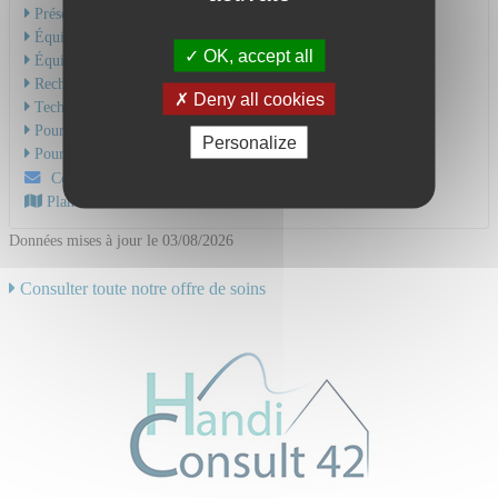
Présentation de l'activité
Équipe Médicale
OK, accept all
Équipe Soignante
Recherche & Enseignement
Deny all cookies
Technique et soins
Pour une hospitalisation
Personalize
Pour une consultation
Contactez-nous par mail
Plan d'accès au CHU
Données mises à jour le 03/08/2026
Consulter toute notre offre de soins