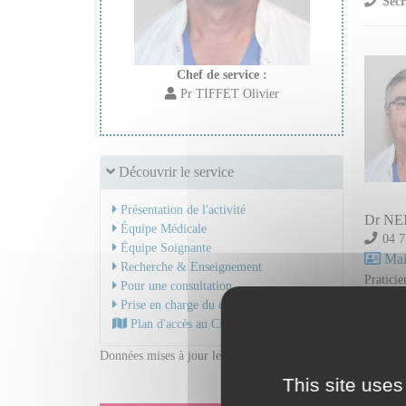
Secr
Chef de service :
Pr TIFFET Olivier
Découvrir le service
Présentation de l'activité
Dr NE
Équipe Médicale
04 7
Équipe Soignante
Mail
Recherche & Enseignement
Praticie
Pour une consultation
Prise en charge du cancer
Plan d'accès au CHU
Données mises à jour le 04/11/2025
This site uses