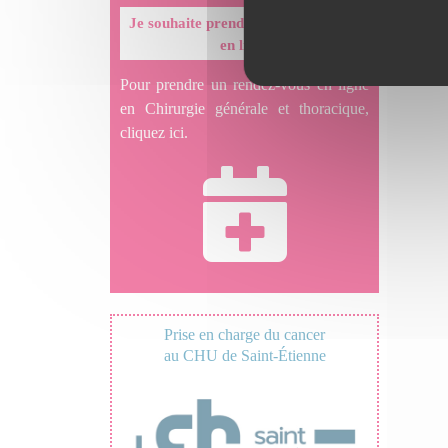
Je souhaite prendre un rendez-vous
en ligne
Pour prendre un rendez-vous en ligne
en Chirurgie générale et thoracique,
cliquez ici.
Prise en charge du cancer
au CHU de Saint-Étienne