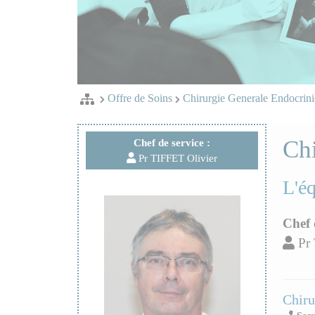
Offre de Soins
Chirurgie Generale Endocrin
Chi
Chef de service :
Pr TIFFET Olivier
L'é
Chef 
Pr 
Chiru