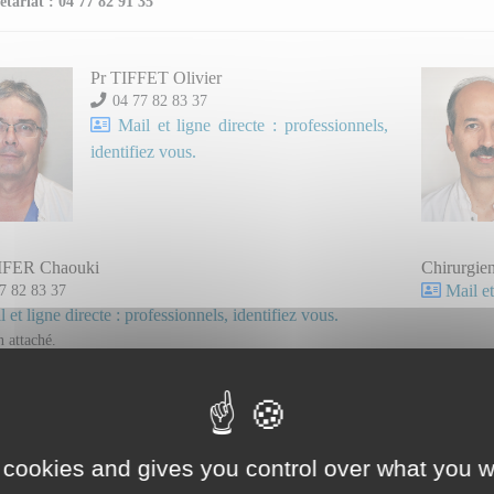
étariat : 04 77 82 91 35
Pr TIFFET Olivier
04 77 82 83 37
Mail et ligne directe : professionnels,
identifiez vous.
IFER Chaouki
Chirurgie
7 82 83 37
Mail et
 et ligne directe : professionnels, identifiez vous.
n attaché.
 cookies and gives you control over what you w