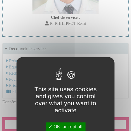
Chef de service :
Pr PHILIPPOT Remi
Découvrir le service
Présentation de l'activité
Équipe Médicale
Recherche & Enseignement
Pour une consultation
Prise en charge du cancer
This site uses cookies
Plan d'accès au CHU
and gives you control
Données mises à jour le 10/01/2025
over what you want to
activate
Je souhaite prendre un rendez-vous en ligne
OK, accept all