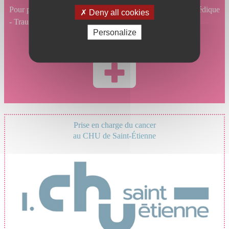
Pour prendre un rendez-vous en ligne en Chirurgie orthopédique
Deny all cookies
- Traumatologie, cliquez ici.
Personalize
Prise en charge du cancer
au CHU de Saint-Étienne