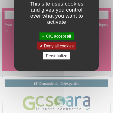
This site uses cookies
and gives you control
Je souhaite prendre un rendez-vous en ligne
over what you want to
activate
Pour prendre un rendez-vous en ligne en Dermatologie, cliquez
ici.
OK, accept all
Deny all cookies
Personalize
Demande de téléexpertise