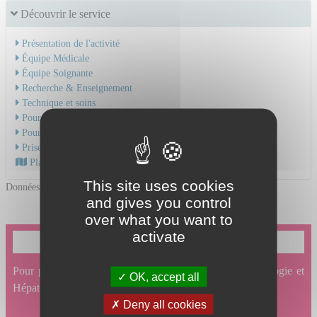
Découvrir le service
Présentation de l'activité
Équipe Médicale
Équipe Soignante
Recherche & Enseignement
Technique et soins
Pour une hospitalisation
Pour une consultation
Prise en charge du cancer
Plan d'accès au CHU
This site uses cookies
Données mises à jour le 06/11/2025
and gives you control
over what you want to
activate
Je souhaite prendre un rendez-vous en ligne
Pour prendre un rendez-vous en ligne en Gastro-entérologie et
OK, accept all
Hépatologie, cliquez ici.
Deny all cookies