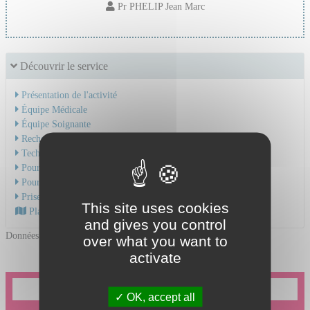
Pr PHELIP Jean Marc
Découvrir le service
Présentation de l'activité
Équipe Médicale
Équipe Soignante
Recherche & Enseignement
Technique et soins
Pour une hospitalisation
Pour une consultation
Prise en charge du cancer
This site uses cookies
Plan d'accès au CHU
and gives you control
Données mises à jour le 06/11/2025
over what you want to
activate
Je souhaite prendre un rendez-vous en ligne
OK, accept all