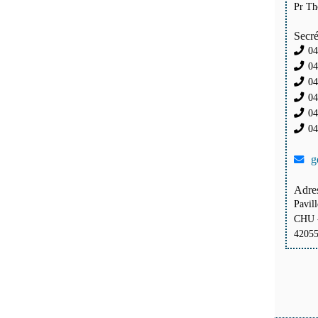
Pr T
Secré
04
04
04
04
04
04
g
Adres
Pavil
CHU -
42055