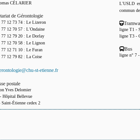
homas CÉLARIER
L'USLD es
commun de l
tariat de Gérontologie
 77 12 73 74 : Le Lizeron
Tramwa
 77 12 70 57 : L'Ondaine
ligne T1 - 
 77 12 79 20 : Le Dorlay
ligne T3 - 
 77 12 70 58 : Le Lignon
Bus
 77 12 71 10 : Le Furan
ligne n° 7 
 77 12 79 82 : La Coise
erontologie@chu-st-etienne.fr
se postale
lon Yves Delomier
 Hôpital Bellevue
 Saint-Étienne cedex 2