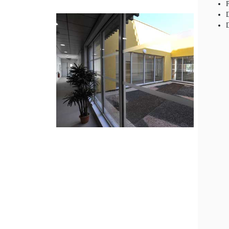
P
D
D