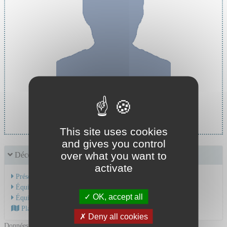
Cheffe de service :
Pr LAPORTE Silvy
This site uses cookies
and gives you control
over what you want to
Découvrir le service
activate
Présentation de l'activité
Équipe Médicale
OK, accept all
Équipe Soignante
Plan d'accès au CHU
Deny all cookies
Données mises à jour le 02/10/2024