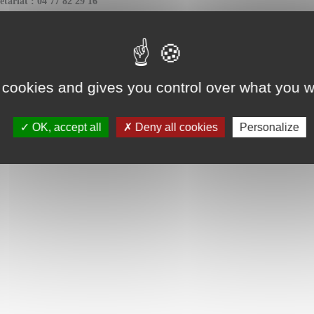
étariat : 04 77 82 29 16
Dr ETIEVENT Guillaume
 cookies and gives you control over what you w
OK, accept all
Deny all cookies
Personalize