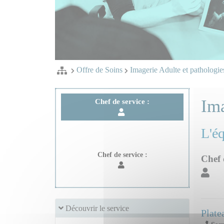
Offre de Soins
Imagerie Adulte et pathologi
Ima
Chef de service :
L'é
Chef de service :
Chef 
Découvrir le service
Plate