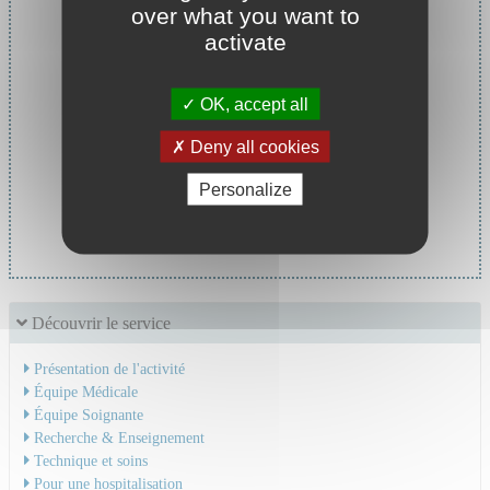
over what you want to
activate
OK, accept all
Deny all cookies
Personalize
Cheffe de service :
Dr BAYLE Beatrice
Découvrir le service
Présentation de l'activité
Équipe Médicale
Équipe Soignante
Recherche & Enseignement
Technique et soins
Pour une hospitalisation