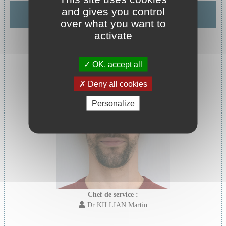
Chef de service :
and gives you control
Dr KILLIAN Martin
over what you want to
activate
OK, accept all
Deny all cookies
Personalize
Chef de service :
Dr KILLIAN Martin