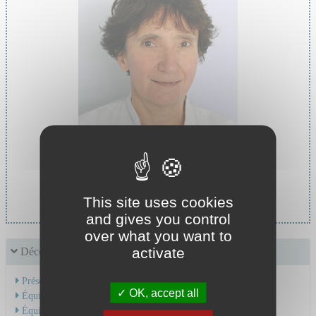
Cheffe de service :
Dr PREVOT-BITOT Nathalie
This site uses cookies
and gives you control
over what you want to
activate
Découvrir le service
Présentation de l'activité
OK, accept all
Équipe Médicale
Équipe Soignante