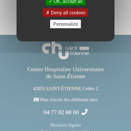
OK, accept all
Deny all cookies
Personalize
Centre Hospitalier Universitaire
de Saint-Étienne
42055 SAINT-ÉTIENNE Cedex 2
Plan d'accès des différents sites
04 77 82 80 00
Mentions légales