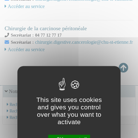
Accéder au service
Chirurgie de la carcinose péritonéale
Secrétariat : 04 77 12 77 17
chirurgie.digestive.cancerologie@chu-st-etienne.fr
Secrétariat :
Accéder au service
Notre offre de soins
This site uses cookies
Recherche par service
and gives you control
Recherche par spécialité
over what you want to
Recherche par médecin
activate