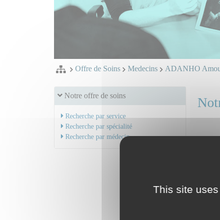
Offre de Soins
Medecins
ADANHO Amo
Notre offre de soins
Notr
Recherche par service
Recherche par spécialité
Recherche par médecin
Dr A
Mail
Serv
This site uses
Chiru