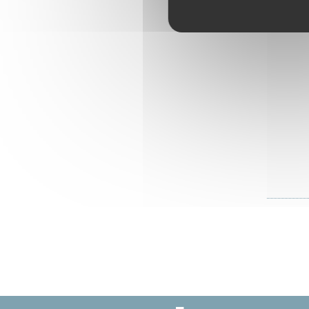
Secr
Accéd