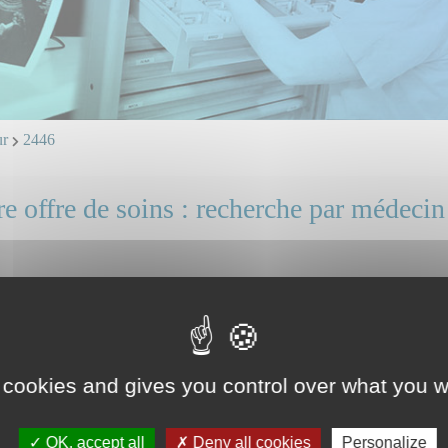
ur
2446
e offre de soins : recherche par médecin
DANHO Amour
 et ligne directe : professionnels, identifiez vous.
ice(s) ou unité(s) concerné(s) :
 cookies and gives you control over what you w
rgie cardiaque
OK, accept all
Deny all cookies
Personalize