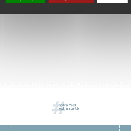
étariat : 04 77 82 83 35
er au service