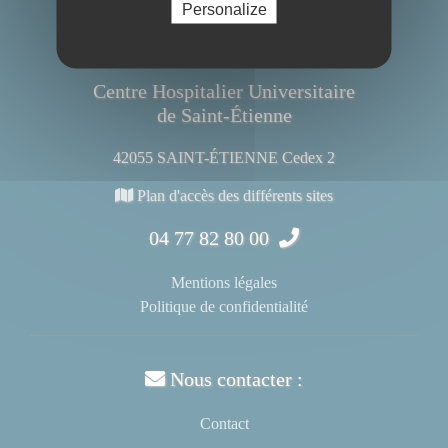
Personalize
Centre Hospitalier Universitaire
de Saint-Étienne
42055 SAINT-ÉTIENNE Cedex 2
Plan d'accès des différents sites
04 77 82 80 00
Mentions légales
Politique de confidentialité
Nous contacter :
Contact