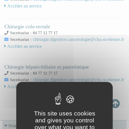
Accéder au service
Chirurgie colo-rectale
Secrétariat : 04 77 12 77 17
chirurgie.digestive.cancerologie@chu-st-etienne.fr
Secrétariat :
Accéder au service
Chirurgie hépato-biliaire et pancréatique
Secrétariat : 04 77 12 77 17
chirurgie.digestive.cancerologie@chu-st-etienne.fr
Secrétariat :
Accéder au service
This site uses cookies
and gives you control
Notre offre de soins
over what you want to