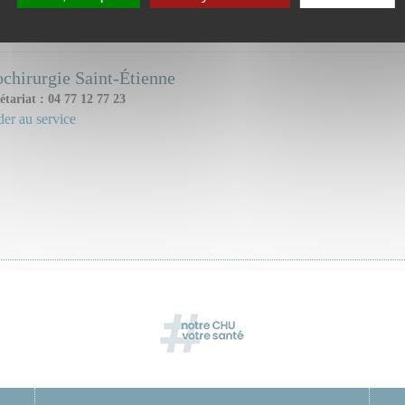
ice(s) ou unité(s) concerné(s) :
chirurgie Saint-Étienne
étariat : 04 77 12 77 23
er au service