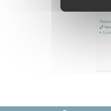
Serv
Neuro
Secr
Accéd