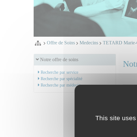
Offre de Soins
Medecins
TETARD Marie-C
Notre offre de soins
Notr
Recherche par service
Recherche par spécialité
Recherche par médecin
This site uses