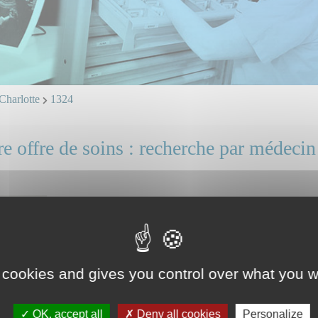
harlotte
1324
e offre de soins : recherche par médecin
Dr TETARD Marie-Charlotte
Mail et ligne directe : professionnels, identifiez vous.
 cookies and gives you control over what you w
OK, accept all
Deny all cookies
Personalize