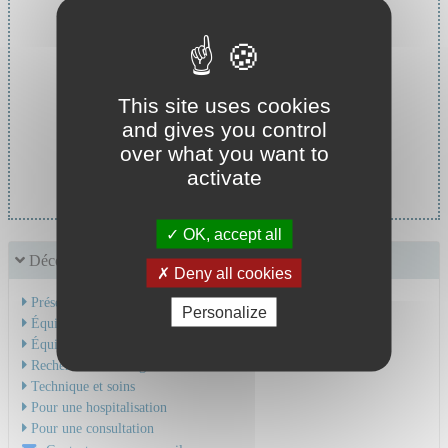
This site uses cookies
and gives you control
over what you want to
Chef de service :
activate
Pr MARIAT Christophe
OK, accept all
Découvrir le service
Deny all cookies
Présentation de l'activité
Personalize
Équipe Médicale
Équipe Soignante
Recherche & Enseignement
Technique et soins
Pour une hospitalisation
Pour une consultation