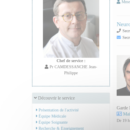
Mme 
Neuro
Secr
Secr
Chef de service :
Pr CAMDESSANCHE Jean-
Philippe
Découvrir le service
Garde 
Présentation de l'activité
Mail
Équipe Médicale
De 19 h
Équipe Soignante
Recherche & Enseignement