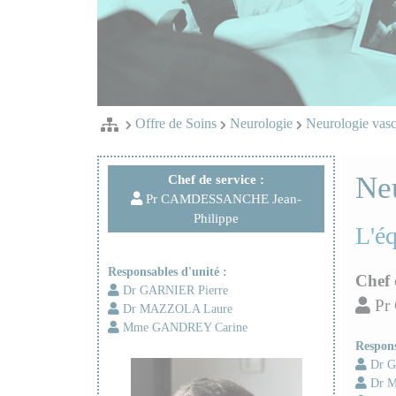
Offre de Soins
Neurologie
Neurologie vasc
Ne
Chef de service :
Pr CAMDESSANCHE Jean-
Philippe
L'é
Responsables d'unité :
Chef 
Dr GARNIER Pierre
Pr
Dr MAZZOLA Laure
Mme GANDREY Carine
Respons
Dr G
Dr M