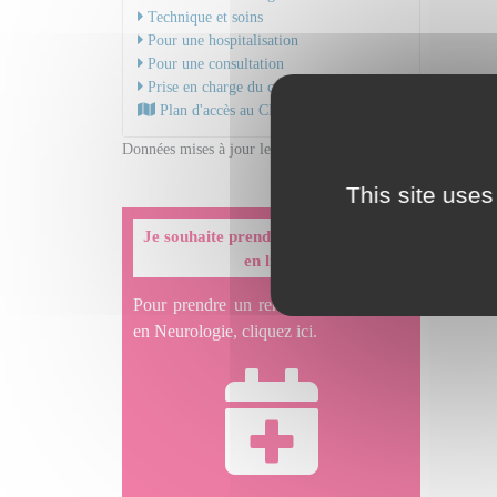
Technique et soins
Pour une hospitalisation
Pour une consultation
Prise en charge du cancer
Dr EP
Plan d'accès au CHU
Mail
Données mises à jour le 25/02/2026
Dr MO
This site uses
Mail
Je souhaite prendre un rendez-vous
en ligne
Pour prendre un rendez-vous en ligne
en Neurologie, cliquez ici.