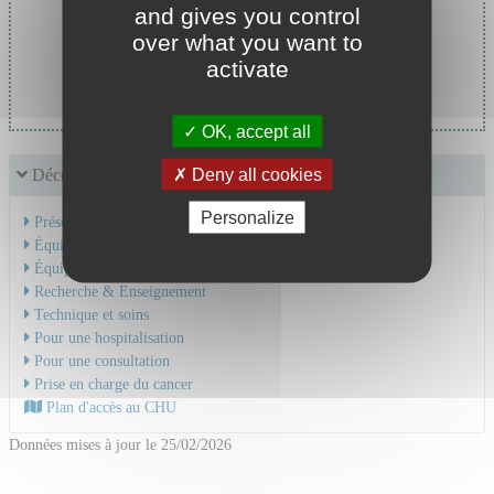
and gives you control
Chef de service :
over what you want to
Pr CAMDESSANCHE Jean-
activate
Philippe
OK, accept all
Deny all cookies
Découvrir le service
Personalize
Présentation de l'activité
Équipe Médicale
Équipe Soignante
Recherche & Enseignement
Technique et soins
Pour une hospitalisation
Pour une consultation
Prise en charge du cancer
Plan d'accès au CHU
Données mises à jour le 25/02/2026