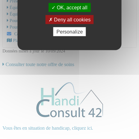
Présentation de l'activité
OK, accept all
Équipe Médicale
Équipe Soignante
Deny all cookies
Pour une hospitalisation
Pour une consultation
Personalize
Contactez-nous par mail
Plan d'accès au CHU
Données mises à jour le 10/09/2024
Consulter toute notre offre de soins
Vous êtes en situation de handicap, cliquez ici.