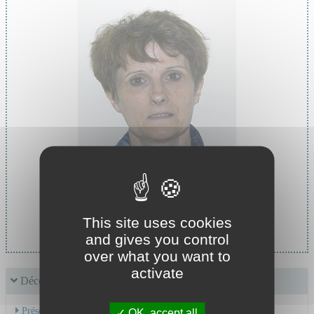
Cheffe de service :
This site uses cookies
Pr MASSOUBRE Catherine
and gives you control
over what you want to
activate
Découvrir le service
Présentation de l'activité
OK, accept all