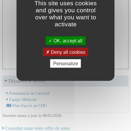
This site uses cookies
and gives you control
over what you want to
activate
OK, accept all
Cheffe de service :
Deny all cookies
Pr LAPORTE Silvy
Personalize
Découvrir le service
Présentation de l'activité
Équipe Médicale
Plan d'accès au CHU
Données mises à jour le 08/01/2026
Consulter toute notre offre de soins