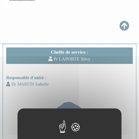
Cheffe de service :
Pr LAPORTE Silvy
Responsable d'unité :
Dr MARTIN Isabelle