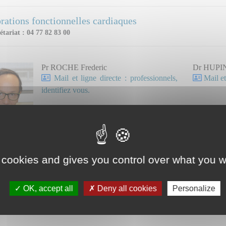
rations fonctionnelles cardiaques
étariat : 04 77 82 83 00
Pr ROCHE Frederic
Dr HUPIN
Mail et ligne directe : professionnels,
Mail et
identifiez vous.
 cookies and gives you control over what you w
OK, accept all
Deny all cookies
Personalize