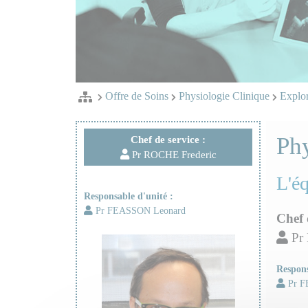
Offre de Soins
Physiologie Clinique
Explor
Phy
Chef de service :
Pr ROCHE Frederic
L'é
Responsable d'unité :
Pr FEASSON Leonard
Chef 
Pr 
Respons
Pr F