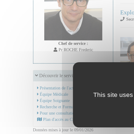
Explo
Secr
Chef de service :
Pr ROCHE Frederic
Découvrir le service
Présentation de l'activité
This site uses
Équipe Médicale
Équipe Soignante
Recherche et Formation
Pour une consultation
Plan d'accès au CHU
Données mises à jour le 09/01/2026