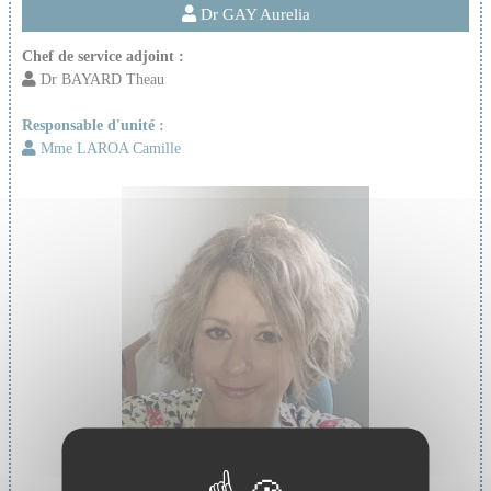
Dr GAY Aurelia
Chef de service adjoint :
Dr BAYARD Theau
Responsable d'unité :
Mme LAROA Camille