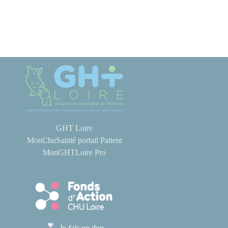
GHT Loire
MonChuSainté portail Patient
MonGHTLoire Pro
Je fais un don