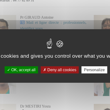
étariat : 04 77 82 89 51
Pr GIRAUD Antoine
Mail et ligne directe : professionnels,
identifiez vous.
Chef de service.
 cookies and gives you control over what you w
Dr KENGNE Sandrine
Mail et ligne directe : professionnels,
OK, accept all
Deny all cookies
Personalize
identifiez vous.
Dr MESTIRI Yosra