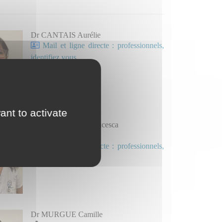
Dr CANTAIS Aurélie
Mail et ligne directe : professionnels,
identifiez vous.
ant to activate
Dr MARINELLI Francesca
04 77 82 81 17
Mail et ligne directe : professionnels,
identifiez vous.
Dr MURGUE Camille