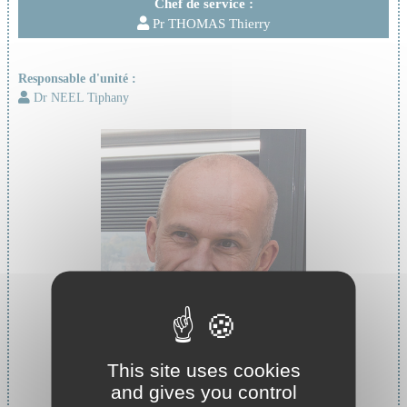
Chef de service :
Pr THOMAS Thierry
Responsable d'unité :
Dr NEEL Tiphany
This site uses cookies
and gives you control
Chef de service :