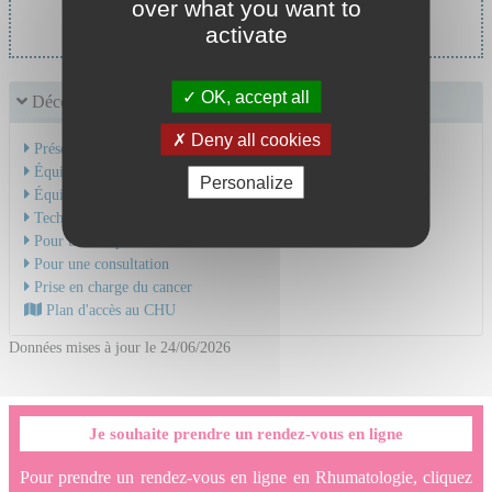
over what you want to
Pr THOMAS Thierry
activate
OK, accept all
Découvrir le service
Deny all cookies
Présentation de l'activité
Équipe Médicale
Personalize
Équipe Soignante
Technique et soins
Pour une hospitalisation
Pour une consultation
Prise en charge du cancer
Plan d'accès au CHU
Données mises à jour le 24/06/2026
Je souhaite prendre un rendez-vous en ligne
Pour prendre un rendez-vous en ligne en Rhumatologie, cliquez