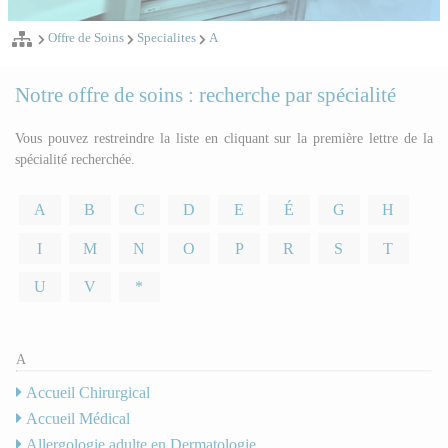
Offre de Soins
Specialites
A
Notre offre de soins : recherche par spécialité
Vous pouvez restreindre la liste en cliquant sur la première lettre de la
spécialité recherchée.
A
B
C
D
E
É
G
H
I
M
N
O
P
R
S
T
U
V
*
A
Accueil Chirurgical
Accueil Médical
Allergologie adulte en Dermatologie