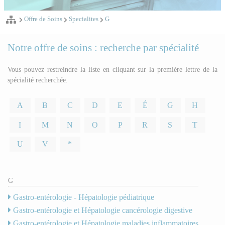
Offre de Soins
Specialites
G
Notre offre de soins : recherche par spécialité
Vous pouvez restreindre la liste en cliquant sur la première lettre de la
spécialité recherchée.
A
B
C
D
E
É
G
H
I
M
N
O
P
R
S
T
U
V
*
G
Gastro-entérologie - Hépatologie pédiatrique
Gastro-entérologie et Hépatologie cancérologie digestive
Gastro-entérologie et Hépatologie maladies inflammatoires