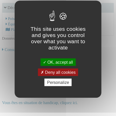
Découvrir le service
Présentation de l'activité
Équipe Médicale
This site uses cookies
Plan d'accès au CHU
and gives you control
Données mises à jour le 13/02/2024
over what you want to
activate
Consulter toute notre offre de soins
OK, accept all
Deny all cookies
Personalize
Vous êtes en situation de handicap, cliquez ici.