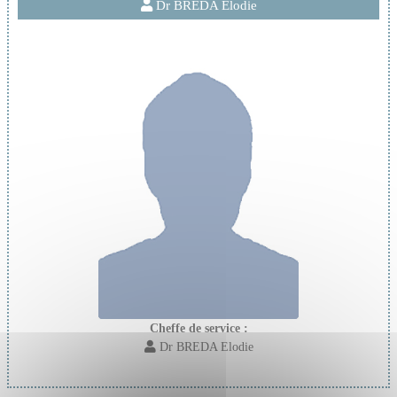
Dr BREDA Elodie
Cheffe de service :
Dr BREDA Elodie