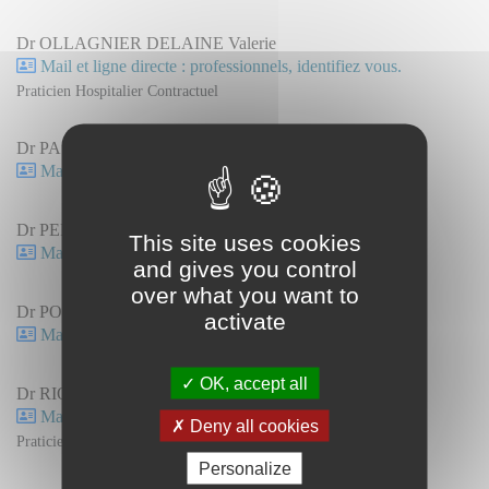
Dr OLLAGNIER DELAINE Valerie
Mail et ligne directe : professionnels, identifiez vous.
Praticien Hospitalier Contractuel
Dr PASTOR Elise
Mail et ligne directe : professionnels, identifiez vous.
Dr PERDON Alexandre
This site uses cookies
Mail et ligne directe : professionnels, identifiez vous.
and gives you control
over what you want to
Dr POCHON Eve
activate
Mail et ligne directe : professionnels, identifiez vous.
OK, accept all
Dr RIOCREUX Corentin
Mail et ligne directe : professionnels, identifiez vous.
Deny all cookies
Praticien Hospitalier Contractuel
Personalize