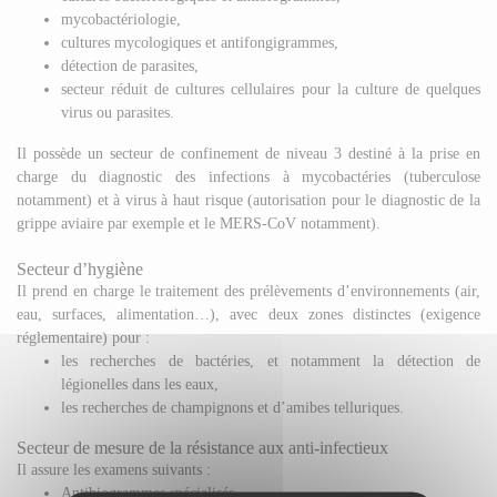
mycobactériologie,
cultures mycologiques et antifongigrammes,
détection de parasites,
secteur réduit de cultures cellulaires pour la culture de quelques
virus ou parasites.
Il possède un secteur de confinement de niveau 3 destiné à la prise en
charge du diagnostic des infections à mycobactéries (tuberculose
notamment) et à virus à haut risque (autorisation pour le diagnostic de la
grippe aviaire par exemple et le MERS-CoV notamment).
Secteur d’hygiène
Il prend en charge le traitement des prélèvements d’environnements (air,
eau, surfaces, alimentation…), avec deux zones distinctes (exigence
réglementaire) pour :
les recherches de bactéries, et notamment la détection de
légionelles dans les eaux,
les recherches de champignons et d’amibes telluriques.
Secteur de mesure de la résistance aux anti-infectieux
Il assure les examens suivants :
Antibiogrammes spécialisés,