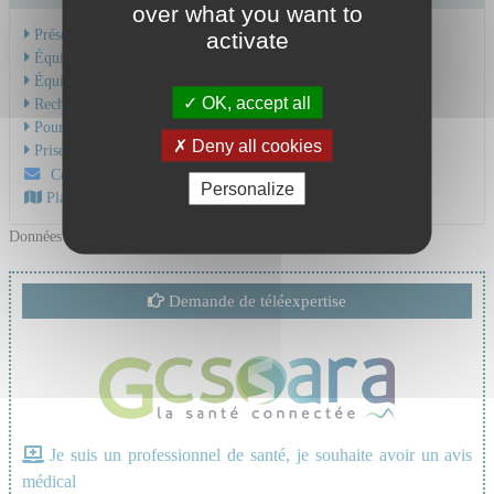
over what you want to
Présentation de l'activité
activate
Équipe Médicale
Équipe Soignante
OK, accept all
Recherche & Enseignement
Pour une consultation
Deny all cookies
Prise en charge du cancer
Contactez-nous par mail
Personalize
Plan d'accès au CHU
Données mises à jour le 22/10/2025
Demande de téléexpertise
Je suis un professionnel de santé, je souhaite avoir un avis
médical